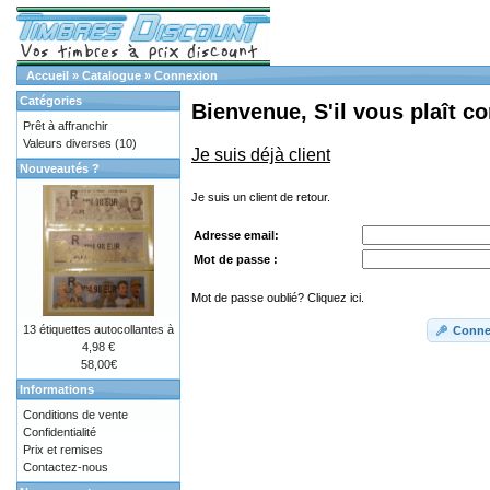
Accueil
»
Catalogue
»
Connexion
Catégories
Bienvenue, S'il vous plaît c
Prêt à affranchir
Valeurs diverses
(10)
Je suis déjà client
Nouveautés ?
Je suis un client de retour.
Adresse email:
Mot de passe :
Mot de passe oublié? Cliquez ici.
13 étiquettes autocollantes à
Conne
4,98 €
58,00€
Informations
Conditions de vente
Confidentialité
Prix et remises
Contactez-nous