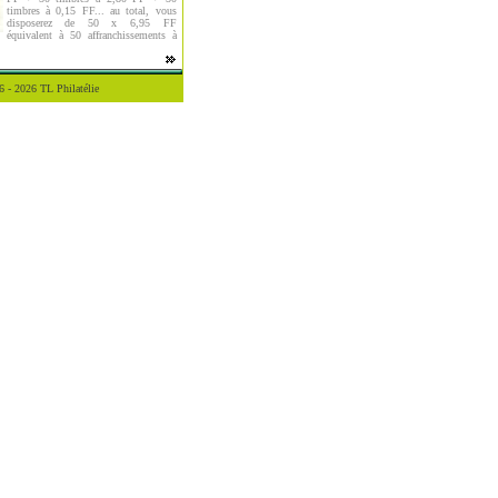
timbres à 0,15 FF... au total, vous
disposerez de 50 x 6,95 FF
équivalent à 50 affranchissements à
 - 2026 TL Philatélie