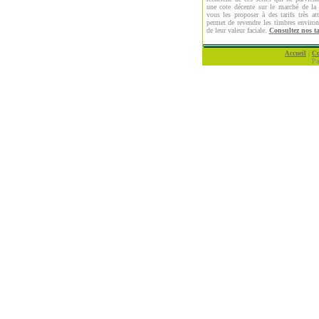
une cote décente sur le marché de la 
vous les proposer à des tarifs très at
permet de revendre les timbres envir
de leur valeur faciale.
Consultez nos ta
|
Accueil
Co
Pa