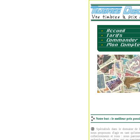
Notre but : le meilleur prix poss
Spécialisés dans le domaine de la
nous proposons d'agir en tant qu'inter
collectionneurs et vous : nous parcour
recherche de ces séries qui ne parvien