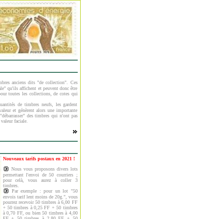
bres anciens dits "de collection". Ces
ale" qu'ils affichent et peuvent donc être
ur toutes les collections, de cotes qui
uantités de timbres neufs, les gardent
valeur et génèrent alors une importante
 "débarrasser" des timbres qui n'ont pas
valeur faciale.
Nouveaux tarifs postaux en 2021 !
Nous vous proposons divers lots
permettant l'envoi de 50 courriers ;
pour celà, vous aurez à coller 3
timbres.
Par exemple : pour un lot "50
envois tarif lent moins de 20g.", vous
pourrez recevoir 50 timbres à 6,00 FF
+ 50 timbres à 0,25 FF + 50 timbres
à 0,70 FF, ou bien 50 timbres à 4,00
FF + 50 timbres à 2,80 FF + 50