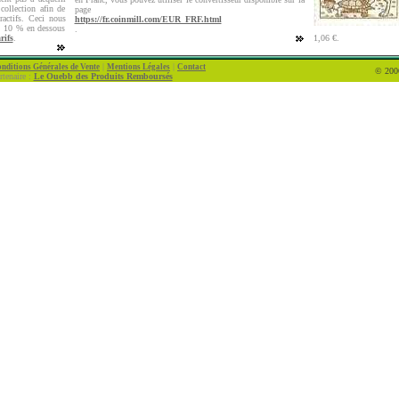
collection afin de
page
tractifs. Ceci nous
https://fr.coinmill.com/EUR_FRF.html
on 10 % en dessous
.
rifs
.
1,06 €.
|
|
nditions Générales de Vente
Mentions Légales
Contact
© 2006
rtenaire :
Le Ouebb des Produits Remboursés