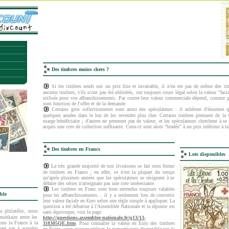
Des timbres moins chers ?
Si les timbres neufs ont un prix fixe et invariable, il n'en est pas de même des tim
anciens timbres, s'ils n'ont pas été oblitérés, ont toujours cours légal selon la valeur "faci
utilisés pour vos affranchissements. Par contre leur valeur commerciale dépend, comme po
sont fonction de l'offre et de la demande.
Certains gros collectionneurs sont aussi des spéculateurs : il achètent d'énormes q
quelques années dans le but de les revendre plus cher. Certains timbres prennent de la 
marge bénéficiaire ; d'autres ne prennent pas de valeur, et les spéculateurs cherchent à se
acquis une cote de collection suffisante. Ceux-ci sont alors "bradés" à un prix inférieur à la 
Des timbres en Francs
Lots disponibles
La très grande majorité de nos livraisons se fait sous forme
de timbres en Francs ; en effet, ce n'est la plupart du temps
qu'après plusieurs années que les spéculateurs se résignent à se
défaire des séries n'atteignant pas une cote intéressante.
Les timbres en Franc sont bien entendus toujours valables
ible
pour les affranchissements… il y a seulement lieu de convertir
leur valeur faciale en €uro selon une règle simple à appliquer. La
question a été débattue à l'Assemblée Nationale et la réponse est
 philatélie, nous
sans équivoque, voir la page
médiaire entre les
http://questions.assemblee-nationale.fr/q13/13-
ons la France à la
118305QE.htm
. Pour connaître la valeur en Euro des timbres
nent pas à acquérir
en Franc, vous pouvez utiliser le convertisseur disponible sur la